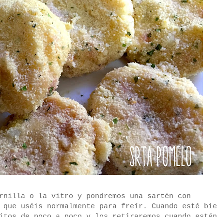
rnilla o la vitro y pondremos una sartén con
 que uséis normalmente para freír. Cuando esté bie
itos de poco a poco y los retiraremos cuando estén