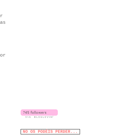
r
as
or
NO OS PODÉIS PERDER...