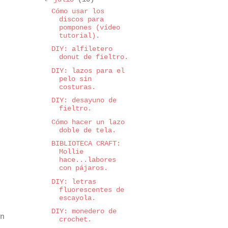
Cómo usar los
discos para
pompones (vídeo
tutorial).
DIY: alfiletero
donut de fieltro.
DIY: lazos para el
pelo sin
costuras.
DIY: desayuno de
fieltro.
Cómo hacer un lazo
doble de tela.
BIBLIOTECA CRAFT:
Mollie
hace...labores
con pájaros.
DIY: letras
fluorescentes de
escayola.
DIY: monedero de
n
crochet.