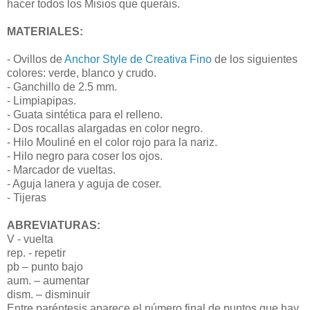
hacer todos los Misios que queráis.
MATERIALES:
- Ovillos de
Anchor Style de Creativa Fino
de los siguientes
colores: verde, blanco y crudo.
- Ganchillo de 2.5 mm.
- Limpiapipas.
- Guata sintética para el relleno.
- Dos rocallas alargadas en color negro.
- Hilo Mouliné en el color rojo para la nariz.
- Hilo negro para coser los ojos.
- Marcador de vueltas.
- Aguja lanera y aguja de coser.
- Tijeras
ABREVIATURAS:
V - vuelta
rep. - repetir
pb – punto bajo
aum. – aumentar
dism. – disminuir
Entre paréntesis aparece el número final de puntos que hay