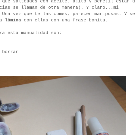
 que salteados con aceite, ajito y perejil están d
cias se llaman de otra manera). Y claro...mi
 Una vez que te las comes, parecen mariposas. Y se
na
lámina
con ellas con una frase bonita.
ra esta manualidad son:
 borrar