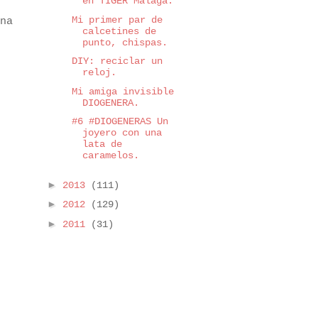
en TIGER Málaga.
Mi primer par de
na
calcetines de
punto, chispas.
DIY: reciclar un
reloj.
Mi amiga invisible
DIOGENERA.
#6 #DIOGENERAS Un
joyero con una
lata de
caramelos.
►
2013
(111)
►
2012
(129)
►
2011
(31)