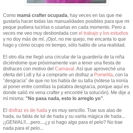
Como
mamá crafter ocupada
, hay veces en las que me
gustaría hacer todas las manualidades posibles para que mi
peque pudiera lucirlas o usarlas en cada momento. Pero a
veces me veo muy desbordada con
el trabajo y los estudios
y no doy más de mí. ¡Ojo!, no me quejo, me encanta lo que
hago y cómo ocupo mi tiempo, sólo hablo de una realidad.
El otro día me llegó una circular de la guardería de la niña
diciéndome que próximamente van a tener una fiesta de
disfraces con motivo del
Carnaval.
Así que aproveché una
oferta del Lidl y fui a comprarle un disfraz a
Pomelita
, con la
"desgracia" de que no los había de su talla (nótese la ironía
al poner entre comillas la palabra desgracia, porque aquí es
donde salió mi vena crafter y encontré la solución). Me dije a
mí misma:
"No pasa nada, esto lo arreglo yo"
.
El
disfraz es de hada
y es muy sencillo. Trae sus alas de
hada, su falda de tul de hada y su varita mágica de hada...
¡¡GENIAL!!....pero....¿y si hago algo para el pelo? No trae
nada para el pelo...