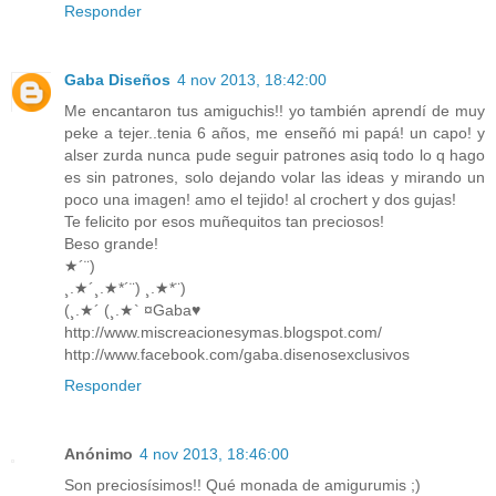
Responder
Gaba Diseños
4 nov 2013, 18:42:00
Me encantaron tus amiguchis!! yo también aprendí de muy
peke a tejer..tenia 6 años, me enseñó mi papá! un capo! y
alser zurda nunca pude seguir patrones asiq todo lo q hago
es sin patrones, solo dejando volar las ideas y mirando un
poco una imagen! amo el tejido! al crochert y dos gujas!
Te felicito por esos muñequitos tan preciosos!
Beso grande!
★´¨)
¸.★´¸.★*´¨) ¸.★*¨)
(¸.★´ (¸.★` ¤Gaba♥
http://www.miscreacionesymas.blogspot.com/
http://www.facebook.com/gaba.disenosexclusivos
Responder
Anónimo
4 nov 2013, 18:46:00
Son preciosísimos!! Qué monada de amigurumis ;)